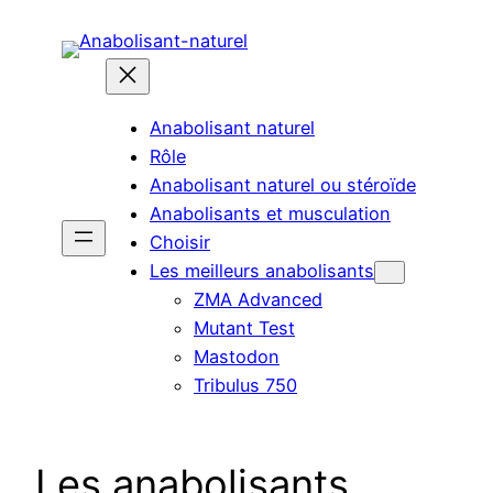
Aller
au
contenu
Anabolisant naturel
Rôle
Anabolisant naturel ou stéroïde
Anabolisants et musculation
Choisir
Les meilleurs anabolisants
ZMA Advanced
Mutant Test
Mastodon
Tribulus 750
Les anabolisants